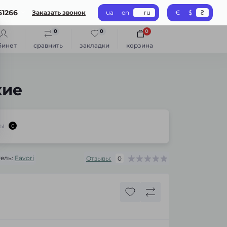
61266
Заказать звонок
ua
en
ru
€
$
₴
0
0
0
бинет
сравнить
закладки
корзина
кие
ы
0
ель:
Favori
Отзывы:
0