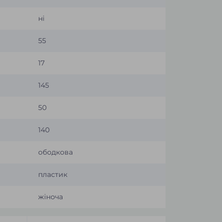
ні
55
17
145
50
140
ободкова
пластик
жіноча