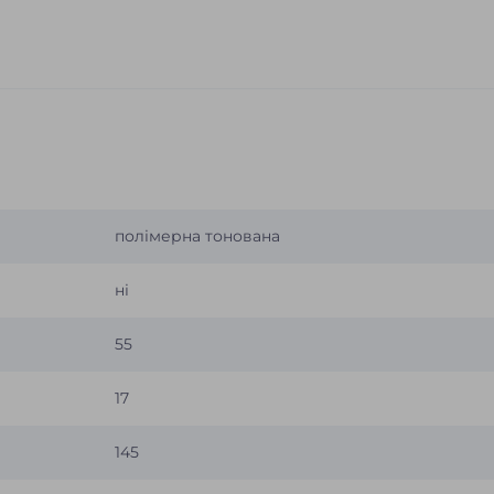
полімерна тонована
ні
55
17
145