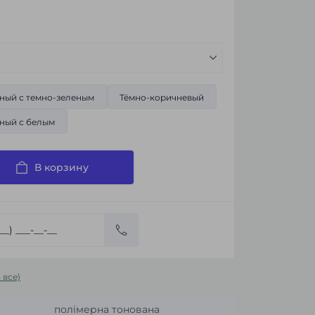
ный с темно-зеленым
Тёмно-коричневый
ный с белым
В корзину
 все)
полімерна тонована