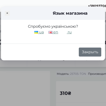
+3809370
Язык магазина
×
ка
Спробуємо українською?
ия
Готовые очки Favori 25705 тонированные женские
ua
en
ru
i 25705 тонированные женс
Закрыть
теристики
Отзывов
Вопрос
0
Модель:
25705-TON
Производит
310₴