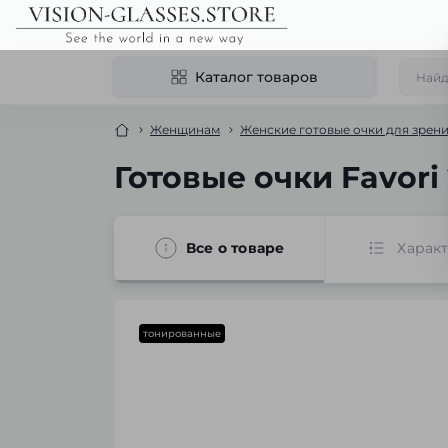
Каталог товаров
Женщинам
Женские готовые очки для зрен
Готовые очки Favor
Все о товаре
Харак
тонированные