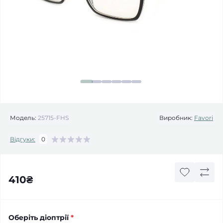
Модель:
25715-FHS
Виробник:
Favori
Відгуки:
0
410₴
Оберіть діоптрії
*