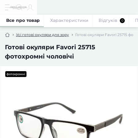
Все про товар
Характеристики
Відгуків
П
0
Усі готові окуляри для зору
Готові окуляри Favori 25715 фото
Готові окуляри Favori 25715
фотохромні чоловічі
фотохромні