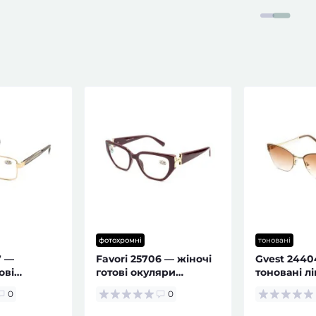
фотохромні
тоновані
7 —
Favori 25706 — жіночі
Gvest 2440
ові
готові окуляри
тоновані л
e Blocker
фотохромні
металева о
0
0
жіночі