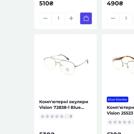
510₴
490₴
blue blocker
Комп'ютерні окуляри
Vision 72838-1 Blue
Комп'ютерн
Blocker чоловічі
Vision 25523
0
Blocker уні