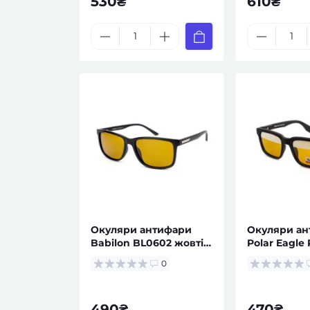
530₴
610₴
Окуляри антифари
Окуляри ан
Babilon BL0602 жовті
Polar Eagle
— чоловікам
жовті чолов
0
490₴
470₴