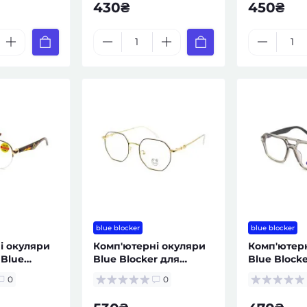
430₴
450₴
blue blocker
blue blocker
і окуляри
Комп'ютерні окуляри
Комп'ютер
 Blue
Blue Blocker для
Blue Block
версальні
захисту зору
2259
0
0