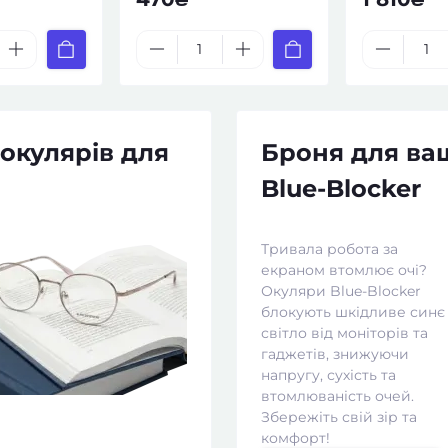
 окулярів для
Броня для ваш
Blue-Blocker
Тривала робота за
екраном втомлює очі?
Окуляри Blue-Blocker
блокують шкідливе синє
світло від моніторів та
гаджетів, знижуючи
напругу, сухість та
втомлюваність очей.
Збережіть свій зір та
комфорт!