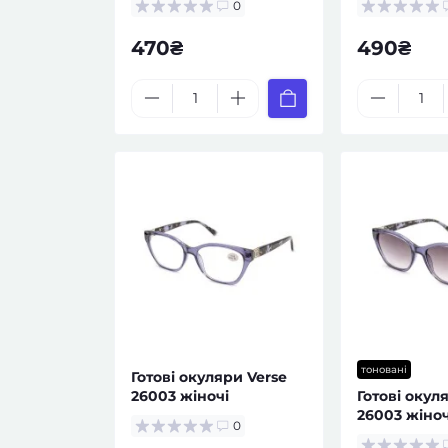
0
470₴
490₴
тоновані
Готові окуляри Verse
26003 жіночі
Готові окул
26003 жіноч
0