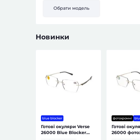
Обрати модель
Новинки
blue blocker
фотохромні
blu
Готові окуляри Verse
Готові окул
26000 Blue Blocker
26000 фото
жіночі
Blue Blocke