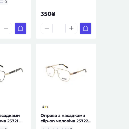
0
350₴
насадками
Оправа з насадками
оча 25721 —
clip-on чоловіча 25722
ом
— за рецептом