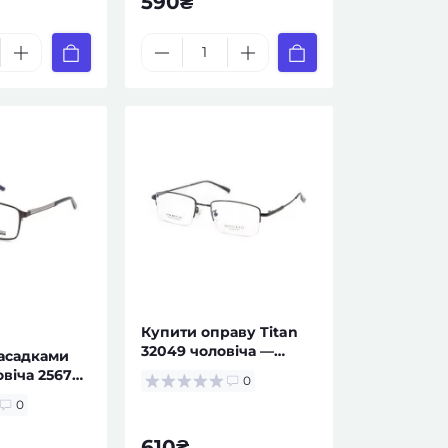
590₴
Купити оправу Titan
32049 чоловіча —
насадками
окуляри за рецептом
овіча 25678
0
птом
0
610₴