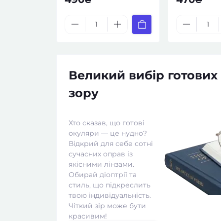
Великий вибір готових
зору
Хто сказав, що готові
окуляри — це нудно?
Відкрий для себе сотні
сучасних оправ із
якісними лінзами.
Обирай діоптрії та
стиль, що підкреслить
твою індивідуальність.
Чіткий зір може бути
красивим!