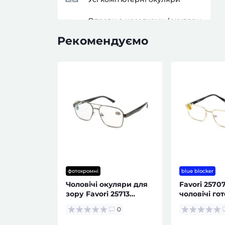
Оправи з насадками (окуляри
за рецептом)
Рекомендуємо
фотохромні
blue blocker
Чоловічі окуляри для
Favori 2570
зору Favori 25713
чоловічі гот
фотохромні
окуляри Blu
0