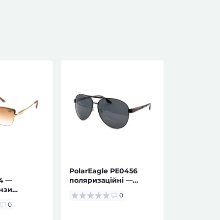
PolarEagle PE0456
4 —
поляризаційні —
інзи
сонцезахисні окуляри
0
права
для чоловіків
0