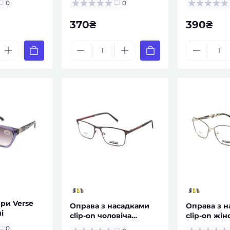
0
0
370₴
390₴
яри Verse
Оправа з насадками
Оправа з 
і
clip-on чоловіча
clip-on жін
металева — за
за рецепт
0