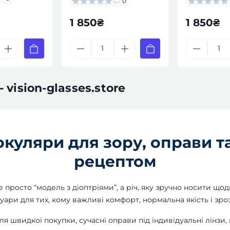
0
рецептом
1 850₴
1 850₴
 vision-glasses.store
 окуляри для зору, оправи т
рецептом
просто “модель з діоптріями”, а річ, яку зручно носити щод
уари для тих, кому важливі комфорт, нормальна якість і зроз
ля швидкої покупки, сучасні оправи під індивідуальні лінзи