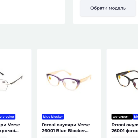
Обрати модель
e blocker
blue blocker
фотохромні
bl
яри Verse
Готові окуляри Verse
Готові окул
хромні
26001 Blue Blocker
26001 фото
r жіночі
жіночі
Blocker жін