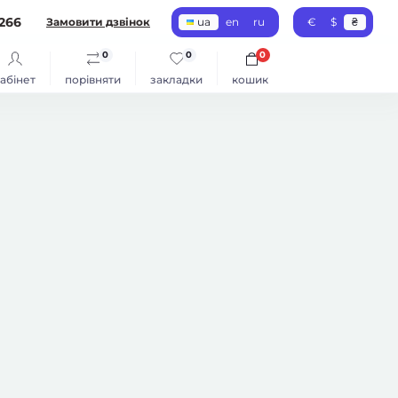
266
Замовити дзвінок
ua
en
ru
€
$
₴
0
0
0
абінет
порівняти
закладки
кошик