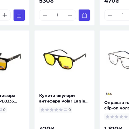
530₴
470₴
тифара
Купити окуляри
 PE8335
антифара Polar Eagle
Оправа з 
ічі
8536 жовті
clip-on чол
0
0
універсальні
— за реце
470₴
1 810₴