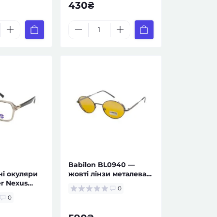
430₴
Babilon BL0940 —
ні окуляри
жовті лінзи металева
er Nexus
оправа чоловічі
0
0