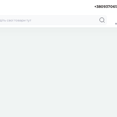
+380937061
к