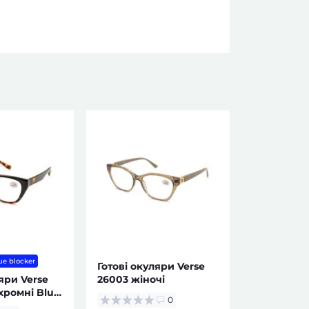
ue blocker
Готові окуляри Verse
яри Verse
26003 жіночі
хромні Blue
0
очі