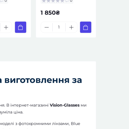
0
0
1 850₴
а виготовлення за
ня. В інтернет-магазині
Vision-Glasses
ми
уміла ціна.
, моделі з фотохромними лінзами, Blue