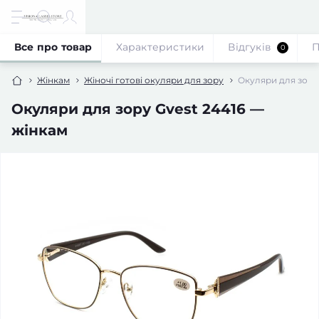
Все про товар
Характеристики
Відгуків
П
0
Жінкам
Жіночі готові окуляри для зору
Окуляри для зору
Окуляри для зору Gvest 24416 —
жінкам