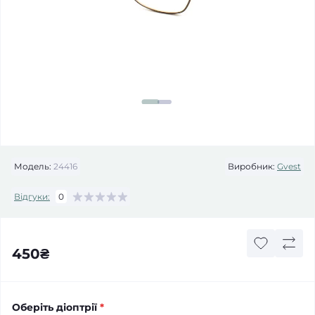
Модель:
24416
Виробник:
Gvest
Відгуки:
0
450₴
Оберіть діоптрії
*