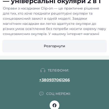
— універсальні окуляри 2 в 1
Оправи з насадками Clip-on — це практичне рішення
для тих, хто хоче поєднати рецептурні окуляри та
сонцезахисний захист в одній моделі. Завдяки
магнітним насадкам ви легко адаптуєте окуляри до
різних умов освітлення без потреби носити окрему пару
сонцезахисних окулярів. У нашому інтернет-магазині
представлений широкий вибір сучасних моделей для
щоденного використання, роботи, подорожей та
Розгорнути
водіння. Якщо вам потрібна точна корекція зору,
рекомендуємо також переглянути
усі окуляри для зору
за рецептом
та стильні
чоловічі оправи (окуляри за
рецептом)
.
ТЕЛЕФОНИ:
Переваги оправ із Clip-on насадками
+380937061266
Головна перевага моделей Clip-on — універсальність. Ви
отримуєте одразу два варіанти окулярів: класичні
СОЦ МЕРЕЖІ:
рецептурні та сонцезахисні з затемненими або
поляризаційними насадками. Магнітні кріплення
дозволяють швидко встановлювати та знімати насадки