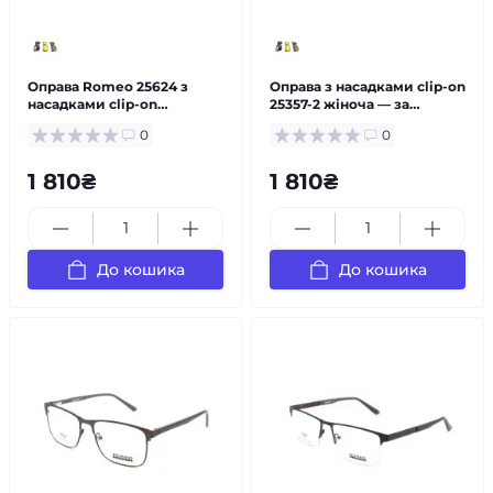
Оправа Romeo 25624 з
Оправа з насадками clip-on
насадками clip-on
25357-2 жіноча — за
чоловіча металева — за
рецептом
0
0
рецептом
1 810₴
1 810₴
До кошика
До кошика