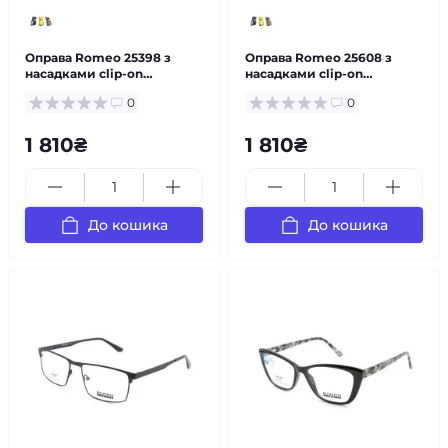
Оправа Romeo 25398 з
Оправа Romeo 25608 з
насадками clip-on
насадками clip-on
чоловіча металева — за
чоловіча металева — за
0
0
рецептом
рецептом
1 810₴
1 810₴
До кошика
До кошика