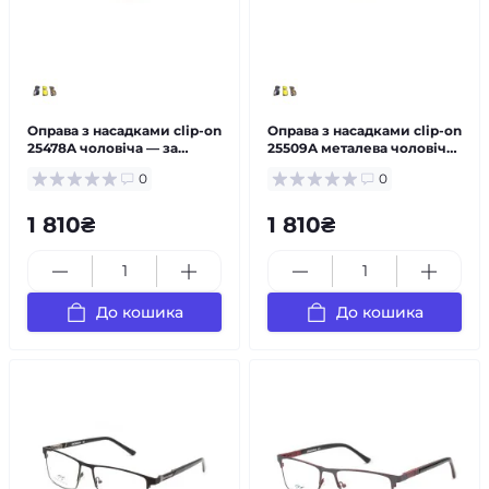
Оправа з насадками clip-on
Оправа з насадками clip-on
25478A чоловіча — за
25509A металева чоловіча
рецептом
— за рецептом
0
0
1 810₴
1 810₴
До кошика
До кошика