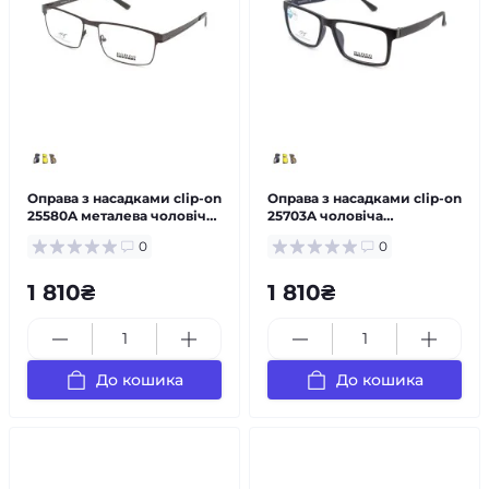
Оправа з насадками clip-on
Оправа з насадками clip-on
25580A металева чоловіча
25703A чоловіча
— за рецептом
пластикова — за рецептом
0
0
1 810₴
1 810₴
До кошика
До кошика