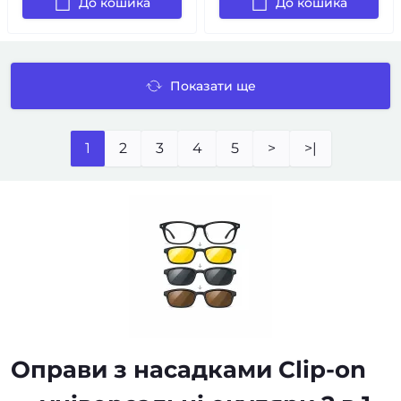
До кошика
До кошика
Показати ще
1
2
3
4
5
>
>|
Оправи з насадками Clip-on