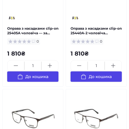
Оправа з насадками clip-on
Оправа з насадками clip-on
25405A чоловіча — за
25440A-2 чоловіча
рецептом
металева — за рецептом
0
0
1 810₴
1 810₴
До кошика
До кошика