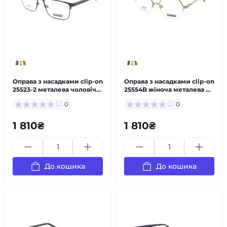
Оправа з насадками clip-on
Оправа з насадками clip-on
25523-2 металева чоловіча
25554B жіноча металева —
— за рецептом
за рецептом
0
0
1 810₴
1 810₴
До кошика
До кошика