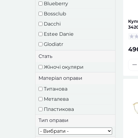
Blueberry
Bossclub
Куп
Dacchi
342
оку
Estee Danie
Glodiatr
49
Mariarti
Стать
Mien
Жіночі окуляри
Nikitana
Матеріал оправи
Romeo
Титанова
Металева
Пластикова
Тип оправи