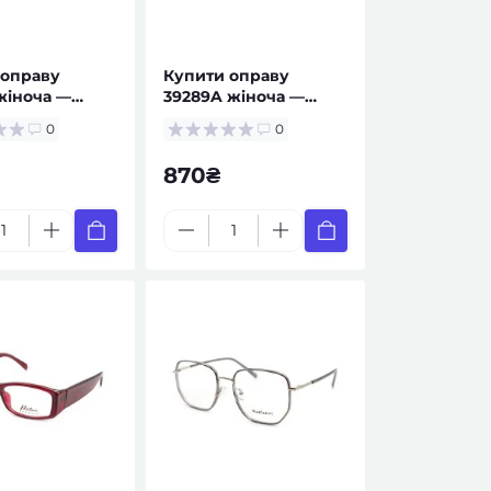
 оправу
Купити оправу
жіноча —
39289A жіноча —
 за рецептом
окуляри за рецептом
0
0
870₴