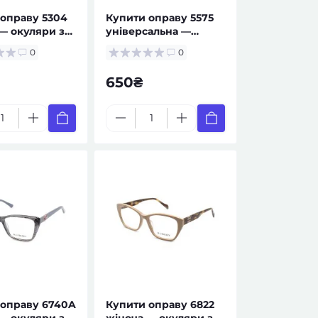
оправу 5304
Купити оправу 5575
— окуляри за
універсальна —
ом
окуляри за рецептом
0
0
650₴
 оправу 6740A
Купити оправу 6822
— окуляри за
жіноча — окуляри за