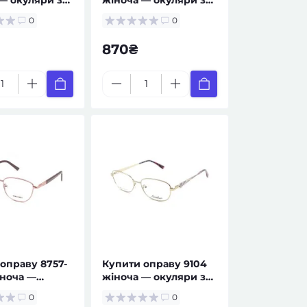
ом
рецептом
0
0
870₴
оправу 8757-
Купити оправу 9104
іноча —
жіноча — окуляри за
 за рецептом
рецептом
0
0