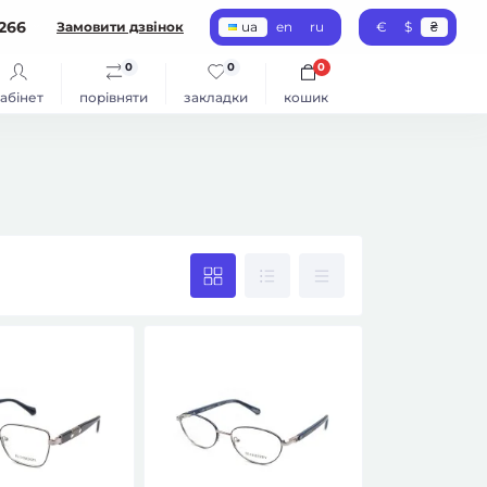
266
Замовити дзвінок
ua
en
ru
€
$
₴
0
0
0
абінет
порівняти
закладки
кошик