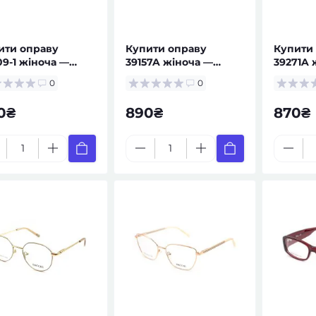
ити оправу
Купити оправу
Купити
09-1 жіноча —
39157A жіноча —
39271A 
ляри за рецептом
окуляри за рецептом
окуляри
0
0
0₴
890₴
870₴