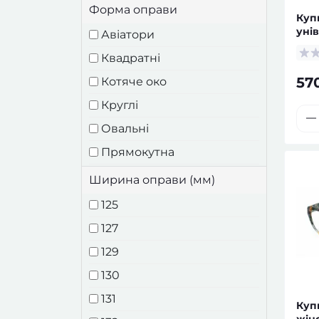
Форма оправи
Куп
уні
Авіатори
оку
Квадратні
57
Котяче око
Круглі
Овальні
Прямокутна
Шестикутні
Ширина оправи (мм)
125
127
129
130
131
Куп
жін