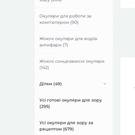
47
комп'ютером (78)
48
Окуляри для роботи за
Чоловічі окуляри для водіїв
комп'ютером (90)
49
антифари (64)
50
Жіночі окуляри для водіїв
51
Чоловічі сонцезахисні
антифари (7)
окуляри (82)
52
Жіночі сонцезахисні окуляри
(142)
Дітям (49)
Дитячі оправи (окуляри за
Усі готові окуляри для зору
рецептом) (49)
(295)
Дитячі сонцезахисні окуляри
Усі окуляри для зору за
(0)
рецептом (679)