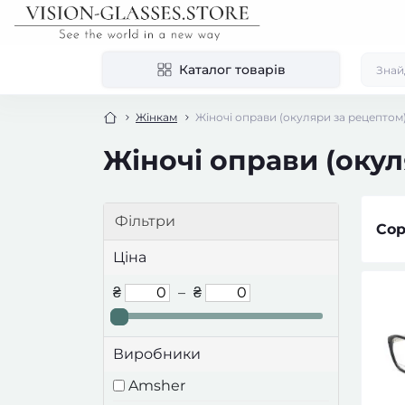
Каталог товарів
Жінкам
Жіночі оправи (окуляри за рецептом
Жіночі оправи (окул
Фільтри
Сор
Ціна
₴
–
₴
Виробники
Amsher