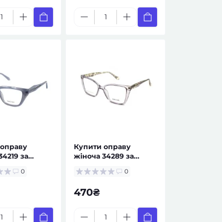
 оправу
Купити оправу
34219 за
жіноча 34289 за
ом — окуляри
рецептом — стильні
0
0
птом
окуляри
470₴