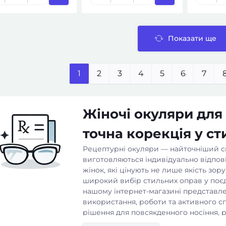
Показати ще
1
2
3
4
5
6
7
Жіночі окуляри для
точна корекція у ст
Рецептурні окуляри — найточніший сп
виготовляються індивідуально відпов
жінок, які цінують не лише якість зор
широкий вибір стильних оправ у поєд
нашому інтернет-магазині представле
використання, роботи та активного сп
рішення для повсякденного носіння,
готові окуляри для зору
та універсал