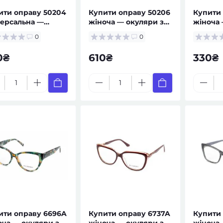
ити оправу 50204
Купити оправу 50206
Купити 
версальна —
жіноча — окуляри за
жіноча 
ляри за рецептом
рецептом
рецепт
0
0
0₴
610₴
330₴
ити оправу 6696A
Купити оправу 6737A
Купити
оча — окуляри за
жіноча — окуляри за
жіноча 