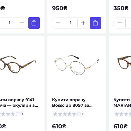
0₴
950₴
350₴
ити оправу 9141
Купити оправу
Купити
оча — окуляри за
Bossclub 8097 за
MARIART
ептом
рецептом — окуляри
жіноча 
0
0
за рецептом
рецепт
0₴
610₴
610₴