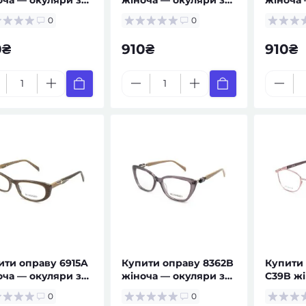
ептом
рецептом
рецепт
0
0
0₴
910₴
910₴
ити оправу 6915A
Купити оправу 8362B
Купити 
оча — окуляри за
жіноча — окуляри за
C39B ж
ептом
рецептом
окуляри
0
0