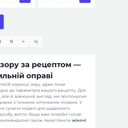
8
9
>
>|
 зору за рецептом —
ильній оправі
осіб корекції зору, адже лінзи
ідно до параметрів вашого рецепту. Для
у, але й зовнішній вигляд, ми пропонуємо
нанні з точними оптичними лінзами. У
ні сучасні моделі для щоденного
особу життя. Якщо вам потрібні готові
 рекомендуємо також переглянути
жіночі
ьні
усі окуляри для зору за рецептом
.