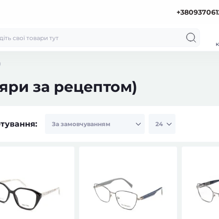
+380937061
к
)
яри за рецептом)
тування: