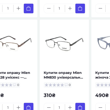
ити оправу Mien
Купити оправу Mien
Купити
28 унісекс —
MN830 універсальна
жіноча 
ляри за рецептом
— окуляри за
рецепт
0
0
рецептом
за реце
0₴
310₴
490₴