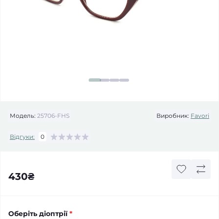
Модель:
25706-FHS
Виробник:
Favori
Відгуки:
0
430₴
Оберіть діоптрії
*