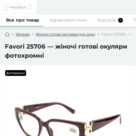
Все про товар
Характеристики
Відгуків
П
0
Жінкам
Жіночі готові окуляри для зору
Favori 25706 — жі
Favori 25706 — жіночі готові окуляри
фотохромні
фотохромні