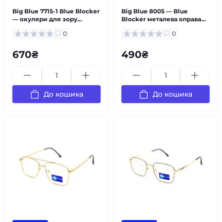
Big Blue 7715-1 Blue Blocker
Big Blue 8005 — Blue
— окуляри для зору
Blocker металева оправа
універсальні
чоловічі
0
0
670₴
490₴
До кошика
До кошика