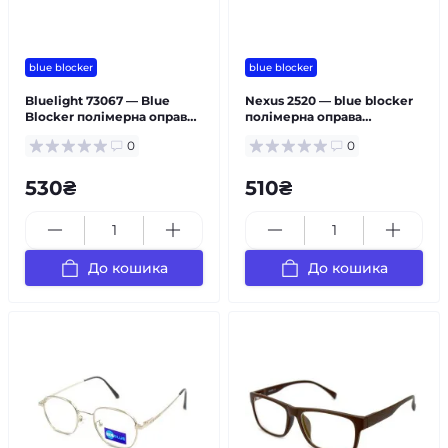
blue blocker
blue blocker
Bluelight 73067 — Blue
Nexus 2520 — blue blocker
Blocker полімерна оправа
полімерна оправа
чоловічі
універсальні
0
0
530₴
510₴
До кошика
До кошика