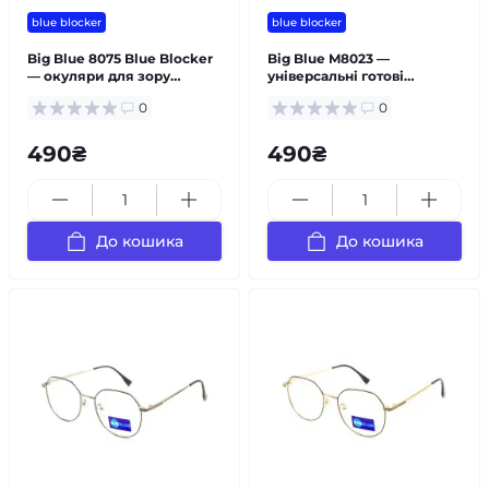
blue blocker
blue blocker
Big Blue 8075 Blue Blocker
Big Blue M8023 —
— окуляри для зору
універсальні готові
чоловічі
окуляри Blue Blocker
0
0
490₴
490₴
До кошика
До кошика