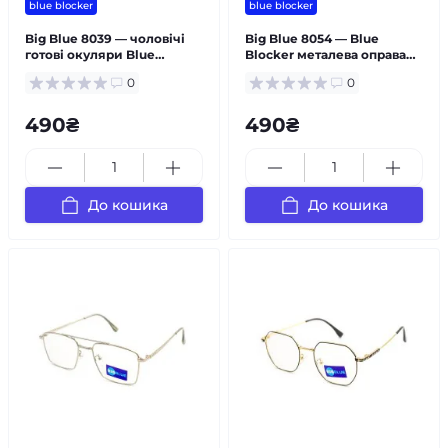
blue blocker
blue blocker
Big Blue 8039 — чоловічі
Big Blue 8054 — Blue
готові окуляри Blue
Blocker металева оправа
Blocker
чоловічі
0
0
490₴
490₴
До кошика
До кошика