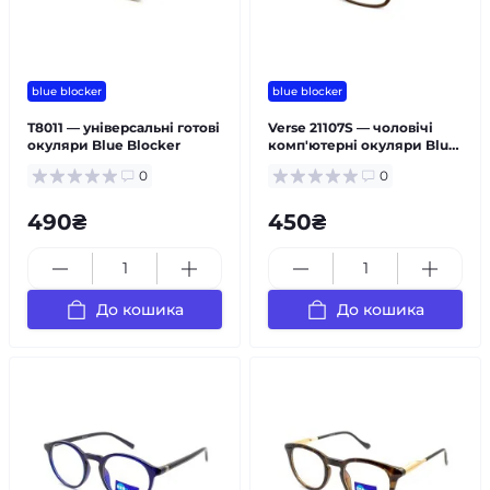
blue blocker
blue blocker
T8011 — універсальні готові
Verse 21107S — чоловічі
окуляри Blue Blocker
комп'ютерні окуляри Blue
Blocker
0
0
490₴
450₴
До кошика
До кошика