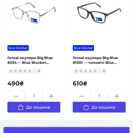
blue blocker
blue blocker
Готові окуляри Big Blue
Готові окуляри Big Blue
8054 — Blue Blocker
81001 — чоловічі Blue
металева чоловіча
Blocker
0
0
490₴
610₴
До кошика
До кошика