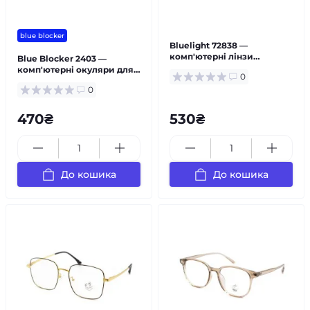
blue blocker
Bluelight 72838 —
комп'ютерні лінзи
Blue Blocker 2403 —
металеві чоловічі
комп'ютерні окуляри для
0
захисту очей
0
470₴
530₴
До кошика
До кошика