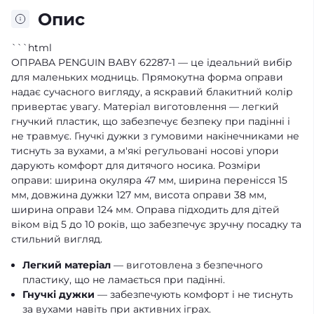
Опис
```html
ОПРАВА PENGUIN BABY 62287-1 — це ідеальний вибір
для маленьких модниць. Прямокутна форма оправи
надає сучасного вигляду, а яскравий блакитний колір
привертає увагу. Матеріал виготовлення — легкий
гнучкий пластик, що забезпечує безпеку при падінні і
не травмує. Гнучкі дужки з гумовими накінечниками не
тиснуть за вухами, а м'які регульовані носові упори
дарують комфорт для дитячого носика. Розміри
оправи: ширина окуляра 47 мм, ширина перенісся 15
мм, довжина дужки 127 мм, висота оправи 38 мм,
ширина оправи 124 мм. Оправа підходить для дітей
віком від 5 до 10 років, що забезпечує зручну посадку та
стильний вигляд.
Легкий матеріал
— виготовлена з безпечного
пластику, що не ламається при падінні.
Гнучкі дужки
— забезпечують комфорт і не тиснуть
за вухами навіть при активних іграх.