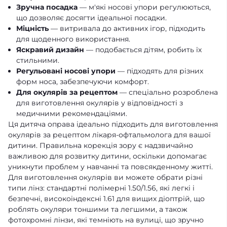
Зручна посадка
— м'які носові упори регулюються,
що дозволяє досягти ідеальної посадки.
Міцність
— витривала до активних ігор, підходить
для щоденного використання.
Яскравий дизайн
— подобається дітям, робить їх
стильними.
Регульовані носові упори
— підходять для різних
форм носа, забезпечуючи комфорт.
Для окулярів за рецептом
— спеціально розроблена
для виготовлення окулярів у відповідності з
медичними рекомендаціями.
Ця дитяча оправа ідеально підходить для виготовлення
окулярів за рецептом лікаря-офтальмолога для вашої
дитини. Правильна корекція зору є надзвичайно
важливою для розвитку дитини, оскільки допомагає
уникнути проблем у навчанні та повсякденному житті.
Для виготовлення окулярів ви можете обрати різні
типи лінз: стандартні полімерні 1.50/1.56, які легкі і
безпечні, високоіндексні 1.61 для вищих діоптрій, що
роблять окуляри тоншими та легшими, а також
фотохромні лінзи, які темніють на вулиці, що зручно