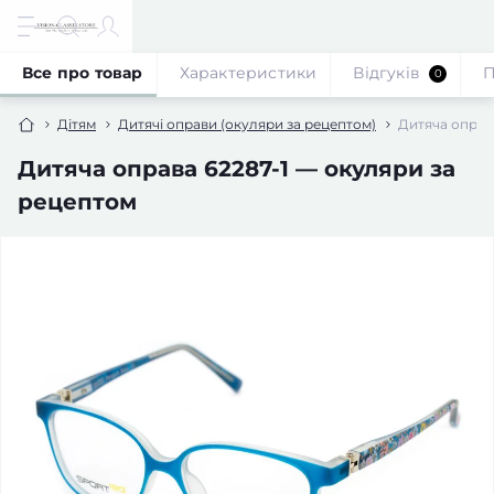
Все про товар
Характеристики
Відгуків
П
0
Дітям
Дитячі оправи (окуляри за рецептом)
Дитяча оправ
Дитяча оправа 62287-1 — окуляри за
рецептом