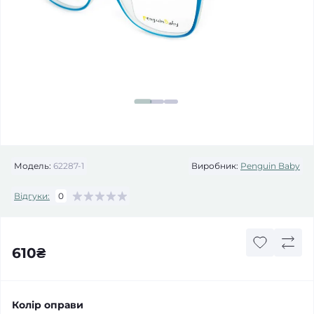
Модель:
62287-1
Виробник:
Penguin Baby
Відгуки:
0
610₴
Колір оправи