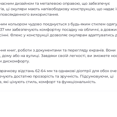
учасним дизайном та металевою оправою, що забезпечує
логів, ці окуляри мають напівободкову конструкцію, що надає 
я повсякденного використання.
ним кольором чудово поєднується з будь-яким стилем одягу
37 мм забезпечують комфортну посадку на обличчі, а довжи
сінні. Флекс у конструкції дозволяє окулярам адаптуватись 
ння книг, роботи з документами та перегляду екранів. Вони
 дому або на вулиці. Завдяки своїй легкості, ви зможете но
чи дискомфорту.
ачкову відстань 62-64 мм та однакові діоптрії для обох оче
печують достатню прозорість та зручність. Підсумовуючи, ці
 які цінують стиль, комфорт та функціональність.