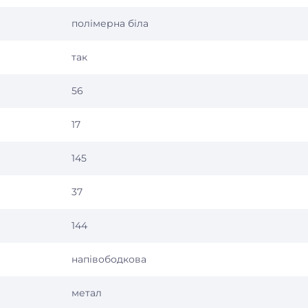
полімерна біла
так
56
17
145
37
144
напівободкова
метал