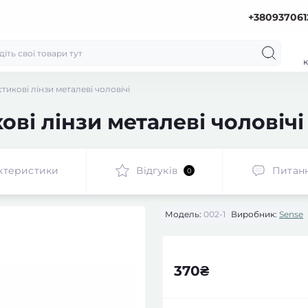
+380937061
к
тикові лінзи металеві чоловічі
ові лінзи металеві чоловічі
ктеристики
Відгуків
Питан
0
Модель:
002-1
Виробник:
Sense
370₴