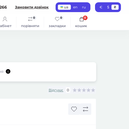
266
Замовити дзвінок
ua
en
ru
€
$
₴
0
0
0
абінет
порівняти
закладки
кошик
ня
0
Відгуки:
0