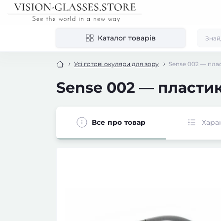
Каталог товарів
Усі готові окуляри для зору
Sense 002 — плас
Sense 002 — пластик
Все про товар
Хара