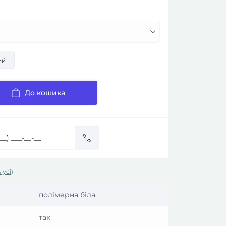
ий
До кошика
 усі)
полімерна біла
так