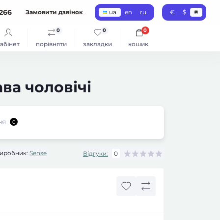
266
Замовити дзвінок
ua
en
ru
€
$
₴
0
0
0
абінет
порівняти
закладки
кошик
ва чоловічі
ня
0
иробник:
Sense
Відгуки:
0