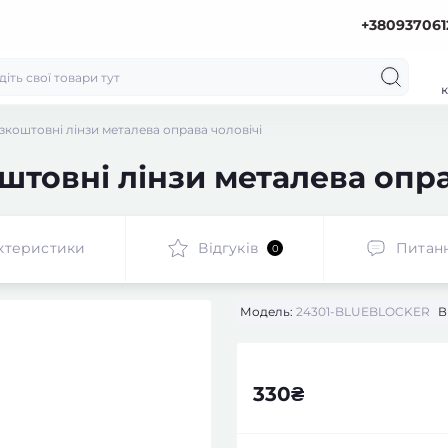
+380937061
к
зкоштовні лінзи металева оправа чоловічі
штовні лінзи металева опра
ктеристики
Відгуків
Питан
0
Модель:
24301-BLUEBLOCKER
В
330₴