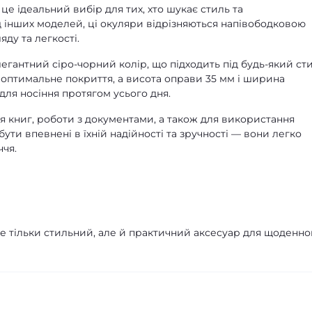
 це ідеальний вибір для тих, хто шукає стиль та
ід інших моделей, ці окуляри відрізняються напівободковою
яду та легкості.
гантний сіро-чорний колір, що підходить під будь-який ст
 оптимальне покриття, а висота оправи 35 мм і ширина
для носіння протягом усього дня.
ня книг, роботи з документами, а також для використання
ти впевнені в їхній надійності та зручності — вони легко
чя.
не тільки стильний, але й практичний аксесуар для щоденно