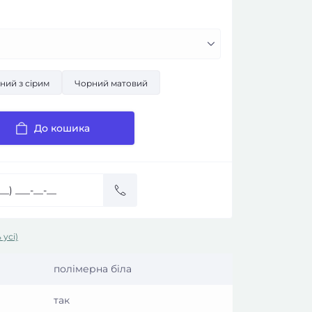
ний з сірим
Чорний матовий
До кошика
 усі)
полімерна біла
так