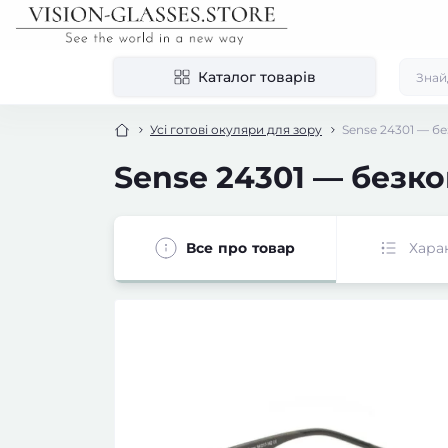
Каталог товарів
Усі готові окуляри для зору
Sense 24301 — бе
Sense 24301 — безко
Все про товар
Хара