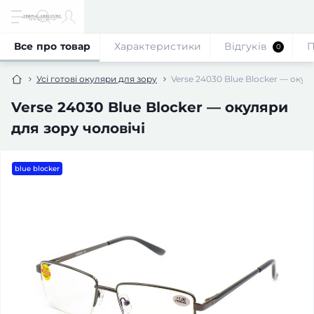
Все про товар
Характеристики
Відгуків
П
0
Усі готові окуляри для зору
Verse 24030 Blue Blocker — окул
Verse 24030 Blue Blocker — окуляри
для зору чоловічі
blue blocker