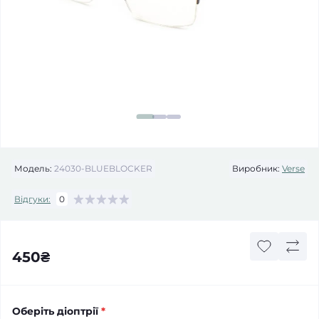
Модель:
24030-BLUEBLOCKER
Виробник:
Verse
Відгуки:
0
450₴
Оберіть діоптрії
*