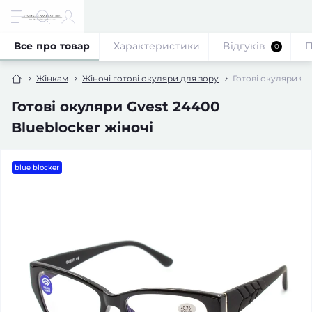
Все про товар
Характеристики
Відгуків
П
0
Жінкам
Жіночі готові окуляри для зору
Готові окуляри Gv
Готові окуляри Gvest 24400
Blueblocker жіночі
blue blocker