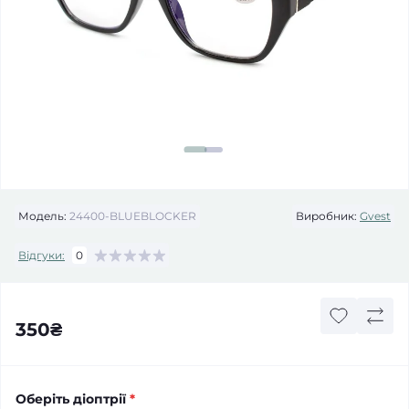
Модель:
24400-BLUEBLOCKER
Виробник:
Gvest
Відгуки:
0
350₴
Оберіть діоптрії
*