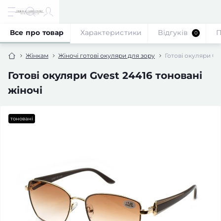
Все про товар
Характеристики
Відгуків
П
0
Жінкам
Жіночі готові окуляри для зору
Готові окуляри Gv
Готові окуляри Gvest 24416 тоновані
жіночі
тоновані