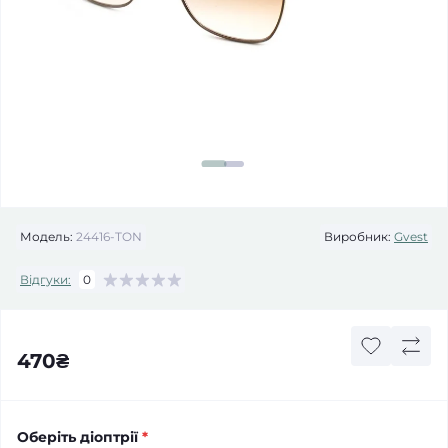
Модель:
24416-TON
Виробник:
Gvest
Відгуки:
0
470₴
Оберіть діоптрії
*