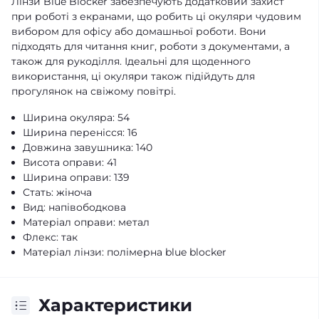
Лінзи Blue Blocker забезпечують додатковий захист
при роботі з екранами, що робить ці окуляри чудовим
вибором для офісу або домашньої роботи. Вони
підходять для читання книг, роботи з документами, а
також для рукоділля. Ідеальні для щоденного
використання, ці окуляри також підійдуть для
прогулянок на свіжому повітрі.
Ширина окуляра: 54
Ширина перенісся: 16
Довжина завушника: 140
Висота оправи: 41
Ширина оправи: 139
Стать: жіноча
Вид: напівободкова
Матеріал оправи: метал
Флекс: так
Матеріал лінзи: полімерна blue blocker
Характеристики