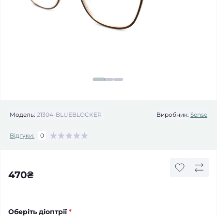
Модель:
21304-BLUEBLOCKER
Виробник:
Sense
Відгуки:
0
470₴
Оберіть діоптрії
*