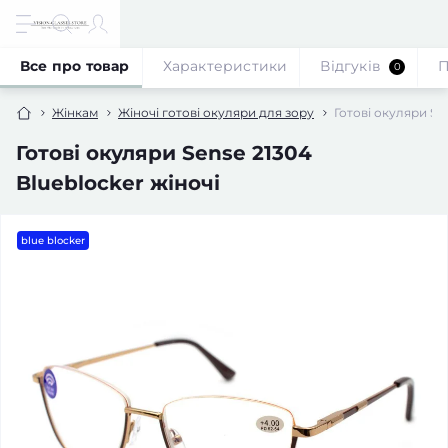
Все про товар
Характеристики
Відгуків
П
0
Жінкам
Жіночі готові окуляри для зору
Готові окуляри Sen
Готові окуляри Sense 21304
Blueblocker жіночі
blue blocker