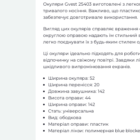
Окуляри Gvest 25403 виготовлені з легко
тривалого носіння. Важливо, що пластиков
забезпечує довготривале використання.
Вигляд цих окулярів справляє враження су
округлою оправою надають їм стильний в
легко поєднувати їх з будь-яким стилем о
Ці окуляри ідеально підходять для роботи
відпочинку на свіжому повітрі. Завдяки л
шкідливого випромінювання екранів.
Ширина окуляра: 52
Ширина перенісся: 20
Довжина завушника: 142
Висота оправи: 44
Ширина оправи: 142
Стать: універсальна
Вид: ободкова
Матеріал оправи: пластик
Матеріал лінзи: полимерная blue blocke