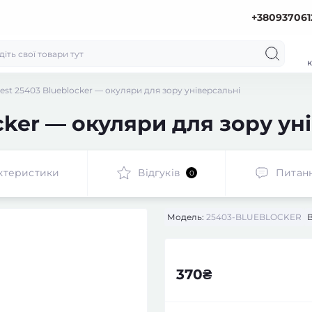
+380937061
к
est 25403 Blueblocker — окуляри для зору універсальні
cker — окуляри для зору ун
ктеристики
Відгуків
Питан
0
Модель:
25403-BLUEBLOCKER
370₴