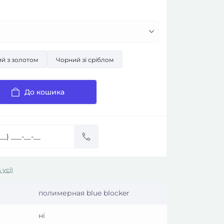
ий з золотом
Чорний зі сріблом
До кошика
 усі)
полимерная blue blocker
ні