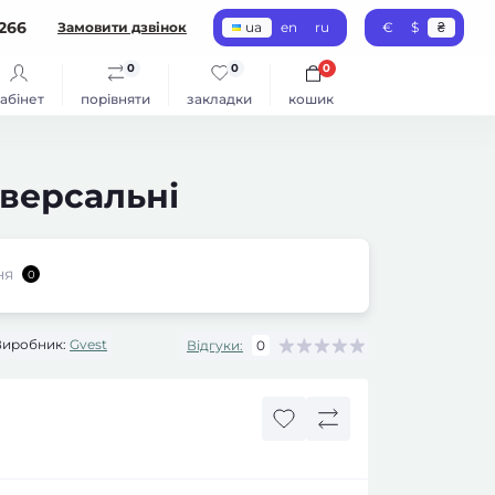
266
Замовити дзвінок
ua
en
ru
€
$
₴
0
0
0
абінет
порівняти
закладки
кошик
іверсальні
ня
0
Виробник:
Gvest
Відгуки:
0