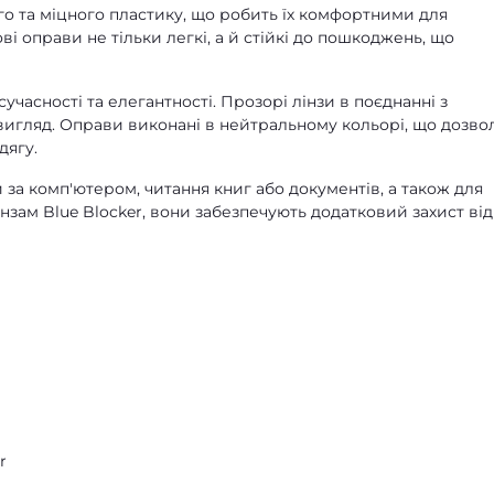
го та міцного пластику, що робить їх комфортними для
і оправи не тільки легкі, а й стійкі до пошкоджень, що
часності та елегантності. Прозорі лінзи в поєднанні з
игляд. Оправи виконані в нейтральному кольорі, що дозво
дягу.
 за комп'ютером, читання книг або документів, а також для
інзам Blue Blocker, вони забезпечують додатковий захист від
r