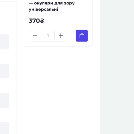
— окуляри для зору
універсальні
370₴